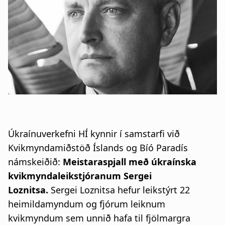
a
t
i
o
n
Úkraínuverkefni HÍ kynnir í samstarfi við
Kvikmyndamiðstöð Íslands og Bíó Paradís
námskeiðið:
Meistaraspjall með úkraínska
kvikmyndaleikstjóranum Sergei
Loznitsa.
Sergei Loznitsa hefur leikstýrt 22
heimildamyndum og fjórum leiknum
kvikmyndum sem unnið hafa til fjölmargra