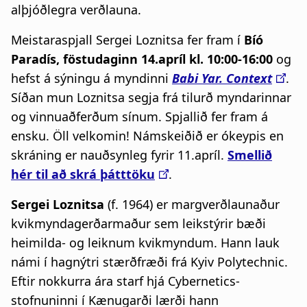
alþjóðlegra verðlauna.
Meistaraspjall Sergei Loznitsa fer fram í
Bíó
Paradís, föstudaginn 14.apríl kl. 10:00-16:00
og
hefst á sýningu á myndinni
Babi Yar. Context
.
Síðan mun Loznitsa segja frá tilurð myndarinnar
og vinnuaðferðum sínum. Spjallið fer fram á
ensku. Öll velkomin! Námskeiðið er ókeypis en
skráning er nauðsynleg fyrir 11.apríl.
Smellið
hér til að skrá þátttöku
.
Sergei Loznitsa
(f. 1964) er margverðlaunaður
kvikmyndagerðarmaður sem leikstýrir bæði
heimilda- og leiknum kvikmyndum. Hann lauk
námi í hagnýtri stærðfræði frá Kyiv Polytechnic.
Eftir nokkurra ára starf hjá Cybernetics-
stofnuninni í Kænugarði lærði hann