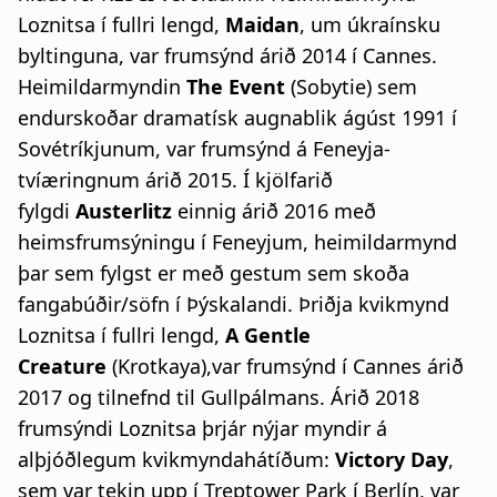
Loznitsa í fullri lengd,
Maidan
, um úkraínsku
byltinguna, var frumsýnd árið 2014 í Cannes.
Heimildarmyndin
The Event
(Sobytie) sem
endurskoðar dramatísk augnablik ágúst 1991 í
Sovétríkjunum, var frumsýnd á Feneyja-
tvíæringnum árið 2015. Í kjölfarið
fylgdi
Austerlitz
einnig árið 2016 með
heimsfrumsýningu í Feneyjum, heimildarmynd
þar sem fylgst er með gestum sem skoða
fangabúðir/söfn í Þýskalandi. Þriðja kvikmynd
Loznitsa í fullri lengd,
A
Gentle
Creature
(Krotkaya),var frumsýnd í Cannes árið
2017 og tilnefnd til Gullpálmans. Árið 2018
frumsýndi Loznitsa þrjár nýjar myndir á
alþjóðlegum kvikmyndahátíðum:
Victory Day
,
sem var tekin upp í Treptower Park í Berlín, var