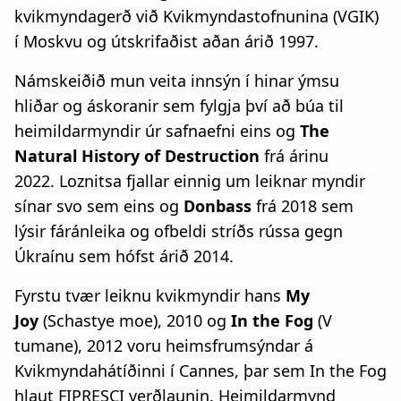
kvikmyndagerð við Kvikmyndastofnunina (VGIK)
í Moskvu og útskrifaðist aðan árið 1997.
Námskeiðið mun veita innsýn í hinar ýmsu
hliðar og áskoranir sem fylgja því að búa til
heimildarmyndir úr safnaefni eins og
The
Natural History of Destruction
frá árinu
2022. Loznitsa fjallar einnig um leiknar myndir
sínar svo sem eins og
Donbass
frá 2018 sem
lýsir fáránleika og ofbeldi stríðs rússa gegn
Úkraínu sem hófst árið 2014.
Fyrstu tvær leiknu kvikmyndir hans
My
Joy
(Schastye moe), 2010 og
In the Fog
(V
tumane), 2012 voru heimsfrumsýndar á
Kvikmyndahátíðinni í Cannes, þar sem In the Fog
hlaut FIPRESCI verðlaunin. Heimildarmynd