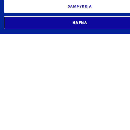
SAMÞYKKJA
HAFNA
HÁSKÓLI ÍSLANDS
Sæmundargötu 2
102 Reykjavík