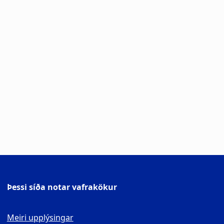
Þessi síða notar vafrakökur
Meiri upplýsingar