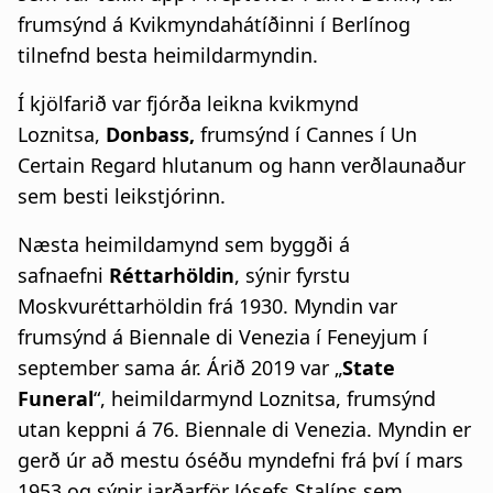
frumsýnd á Kvikmyndahátíðinni í Berlínog
tilnefnd besta heimildarmyndin.
Í kjölfarið var fjórða leikna kvikmynd
Loznitsa,
Donbass,
frumsýnd í Cannes í Un
Certain Regard hlutanum og hann verðlaunaður
sem besti leikstjórinn.
Næsta heimildamynd sem byggði á
safnaefni
Réttarhöldin
, sýnir fyrstu
Moskvuréttarhöldin frá 1930. Myndin var
frumsýnd á Biennale di Venezia í Feneyjum í
september sama ár. Árið 2019 var „
State
Funeral
“, heimildarmynd Loznitsa, frumsýnd
utan keppni á 76. Biennale di Venezia. Myndin er
gerð úr að mestu óséðu myndefni frá því í mars
1953 og sýnir jarðarför Jósefs Stalíns sem