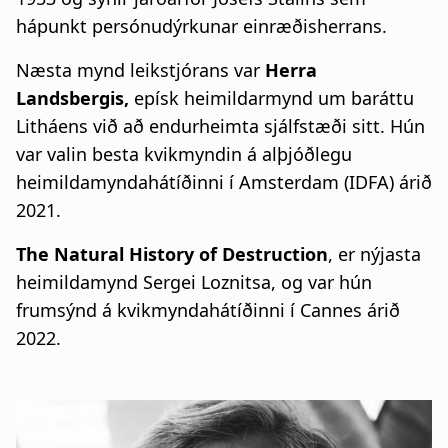
hápunkt persónudýrkunar einræðisherrans.
Næsta mynd leikstjórans var
Herra
Landsbergis,
epísk heimildarmynd um baráttu
Litháens við að endurheimta sjálfstæði sitt. Hún
var valin besta kvikmyndin á alþjóðlegu
heimildamyndahátíðinni í Amsterdam (IDFA) árið
2021.
The Natural History of Destruction
, er nýjasta
heimildamynd Sergei Loznitsa, og var hún
frumsýnd á kvikmyndahátíðinni í Cannes árið
2022.